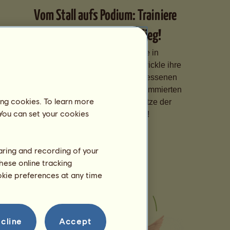
Vom Stall aufs Podium: Trainiere
Deine Pferde für den Sieg!
Spezialisiere Deine Pferde in
verschiedenen Disziplinen, entwickle ihre
Fähigkeiten dank eines angemessenen
Trainings und melde sie bei renommierten
ing cookies. To learn more
Wettbewerben an, um die Spitze der
 You can set your cookies
Rangliste zu erklimmen!
haring and recording of your
hese online tracking
ookie preferences at any time
cline
Accept