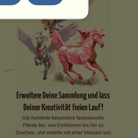
Erweitere Deine Sammlung und lass
Deiner Kreativität freien Lauf!
Gib hunderte besondere fantasievolle
Pferde frei, von Einhörnern bis hin zu
Drachen, und erstelle mit einer Vielzahl von