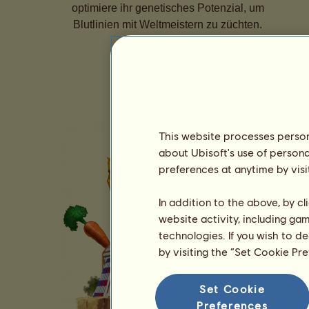
optimiere ihr genetisches Potenzial, um
Blutlinien mit Weltmeistern zu züchten.
This website processes persona
about Ubisoft's use of persona
preferences at anytime by visi
In addition to the above, by c
website activity, including ga
technologies. If you wish to d
by visiting the “Set Cookie Pr
Set Cookie
Preferences