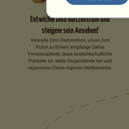
Entwickle Dein Reitzentrum und
steigere sein Ansehen!
Verwalte Dein Reitzentrum, um es zum
Ruhm zu führen: empfange Deine
Pensionspferde, baue landwirtschaftliche
Produkte an, stelle Gegenstände her und
organisiere Deine eigenen Wettbewerbe.