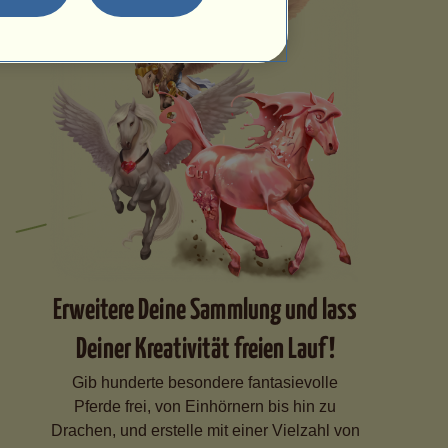
Erweitere Deine Sammlung und lass
Deiner Kreativität freien Lauf!
Gib hunderte besondere fantasievolle
Pferde frei, von Einhörnern bis hin zu
Drachen, und erstelle mit einer Vielzahl von