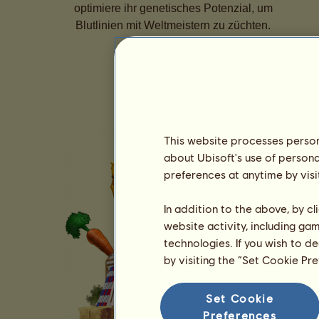
optimiere ihr genetisches Potenzial, um
Blutlinien mit Weltmeistern zu züchten.
This website processes persona
about Ubisoft's use of persona
preferences at anytime by visi
In addition to the above, by c
website activity, including ga
technologies. If you wish to d
by visiting the “Set Cookie Pr
Set Cookie
Preferences