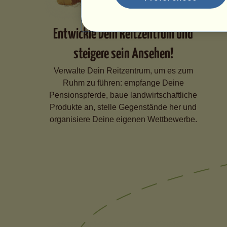
Entwickle Dein Reitzentrum und
steigere sein Ansehen!
Verwalte Dein Reitzentrum, um es zum
Ruhm zu führen: empfange Deine
Pensionspferde, baue landwirtschaftliche
Produkte an, stelle Gegenstände her und
organisiere Deine eigenen Wettbewerbe.