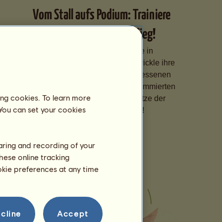
Vom Stall aufs Podium: Trainiere
Deine Pferde für den Sieg!
Spezialisiere Deine Pferde in
verschiedenen Disziplinen, entwickle ihre
Fähigkeiten dank eines angemessenen
Trainings und melde sie bei renommierten
ing cookies. To learn more
Wettbewerben an, um die Spitze der
 You can set your cookies
Rangliste zu erklimmen!
haring and recording of your
hese online tracking
ookie preferences at any time
cline
Accept