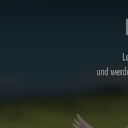
L
und werd