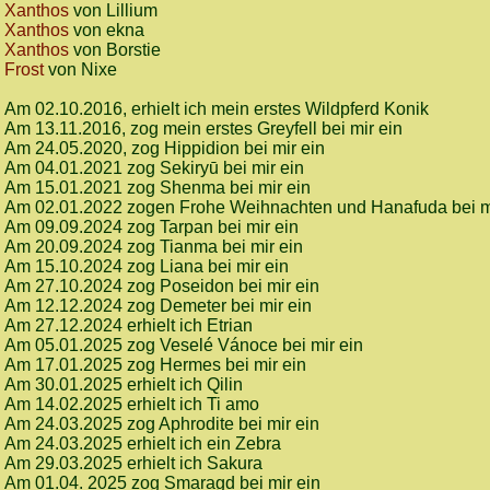
Xanthos
von Lillium
Xanthos
von ekna
Xanthos
von Borstie
Frost
von Nixe
Am 02.10.2016, erhielt ich mein erstes Wildpferd Konik
Am 13.11.2016, zog mein erstes Greyfell bei mir ein
Am 24.05.2020, zog Hippidion bei mir ein
Am 04.01.2021 zog Sekiryū bei mir ein
Am 15.01.2021 zog Shenma bei mir ein
Am 02.01.2022 zogen Frohe Weihnachten und Hanafuda bei m
Am 09.09.2024 zog Tarpan bei mir ein
Am 20.09.2024 zog Tianma bei mir ein
Am 15.10.2024 zog Liana bei mir ein
Am 27.10.2024 zog Poseidon bei mir ein
Am 12.12.2024 zog Demeter bei mir ein
Am 27.12.2024 erhielt ich Etrian
Am 05.01.2025 zog Veselé Vánoce bei mir ein
Am 17.01.2025 zog Hermes bei mir ein
Am 30.01.2025 erhielt ich Qilin
Am 14.02.2025 erhielt ich Ti amo
Am 24.03.2025 zog Aphrodite bei mir ein
Am 24.03.2025 erhielt ich ein Zebra
Am 29.03.2025 erhielt ich Sakura
Am 01.04. 2025 zog Smaragd bei mir ein