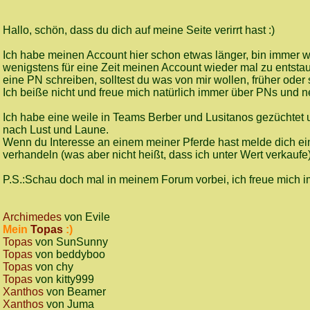
Hallo, schön, dass du dich auf meine Seite verirrt hast :)
Ich habe meinen Account hier schon etwas länger, bin immer w
wenigstens für eine Zeit meinen Account wieder mal zu entsta
eine PN schreiben, solltest du was von mir wollen, früher oder 
Ich beiße nicht und freue mich natürlich immer über PNs und
Ich habe eine weile in Teams Berber und Lusitanos gezüchtet u
nach Lust und Laune.
Wenn du Interesse an einem meiner Pferde hast melde dich einfa
verhandeln (was aber nicht heißt, dass ich unter Wert verkaufe)
P.S.:Schau doch mal in meinem Forum vorbei, ich freue mich 
Archimedes
von Evile
Mein
Topas
:)
Topas
von SunSunny
Topas
von beddyboo
Topas
von chy
Topas
von kitty999
Xanthos
von Beamer
Xanthos
von Juma