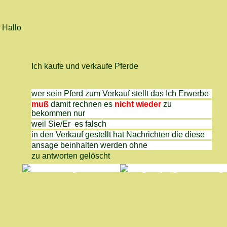
Hallo
Ich kaufe und verkaufe Pferde
wer sein Pferd zum Verkauf stellt das Ich Erwerbe
muß
damit rechnen es
nicht wieder
zu
bekommen nur
weil Sie/Er es falsch
in den Verkauf gestellt hat Nachrichten die diese
ansage beinhalten werden ohne
zu antworten gelöscht