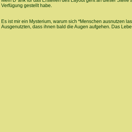
Mein D*ank für das Erstellen des Layout geht an dieser Stelle
eigene 
Verfügung gestellt habe.
gegründ
Infobox
Es ist mir ein Mysterium, warum sich *Menschen ausnutzen lass
Ausgenutzten, dass ihnen bald die Augen aufgehen. Das Leben