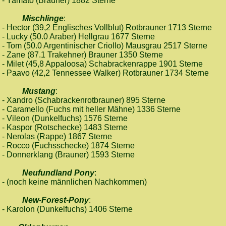
- Yamato (Brauner) 1882 Sterne
Mischlinge
:
- Hector (39,2 Englisches Vollblut) Rotbrauner 1713 Sterne
- Lucky (50.0 Araber) Hellgrau 1677 Sterne
- Tom (50.0 Argentinischer Criollo) Mausgrau 2517 Sterne
- Zane (87.1 Trakehner) Brauner 1350 Sterne
- Milet (45,8 Appaloosa) Schabrackenrappe 1901 Sterne
- Paavo (42,2 Tennessee Walker) Rotbrauner 1734 Sterne
Mustang
:
- Xandro (Schabrackenrotbrauner) 895 Sterne
- Caramello (Fuchs mit heller Mähne) 1336 Sterne
- Vileon (Dunkelfuchs) 1576 Sterne
- Kaspor (Rotschecke) 1483 Sterne
- Nerolas (Rappe) 1867 Sterne
- Rocco (Fuchsschecke) 1874 Sterne
- Donnerklang (Brauner) 1593 Sterne
Neufundland Pony
:
- (noch keine männlichen Nachkommen)
New-Forest-Pony
:
- Karolon (Dunkelfuchs) 1406 Sterne