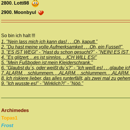
2800. Lotti98
2900. Moonbyul
______
___________________________________________
So bin ich halt !!!
1. "Nein lass mich ich kann das! . . .Oh, kaputt."
2. "Du hast meine volle Aufmerksamkeit . . .Oh, ein Fussel!"
3. "ES IST WEG!" - "Hast du schon qesucht?" - "NEIN! ES IS
4. "Es glitzert. . .es ist sinnlos. . .ICH WILL ES!"
5. "Mein Fußboden ist mein Kleiderschrank."
6. "Glaubst du´s, oder weißt du´s?" - "Ich weiß es! . . .glaube ic
7. ALARM. . .schlummern. . .ALARM. . .schlummern. . .ALARM. . .
8. Ich riskiere lieber, das alles runterfällt, als zwei mal zu gehen
9. "Ich wusste es!" - "Wirklich?!" - "Nöö."
_________________________________________________
Archimedes
Topas
1
Frost