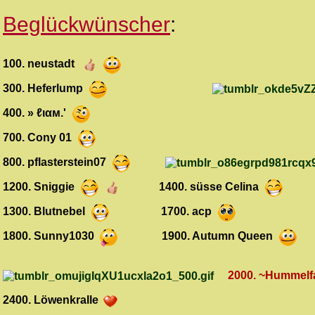
B
eglückwünscher
:
100. neustadt
300. Heferlump
400.
» ℓιαм.'
700. Cony 01
800. pflasterstein07
1200. Sniggie
1400. süsse Celina
1300. Blutnebel
1700. acp
1800. Sunny1030
1900. Autumn Queen
2000. ~Hummelf
2400. Löwenkralle