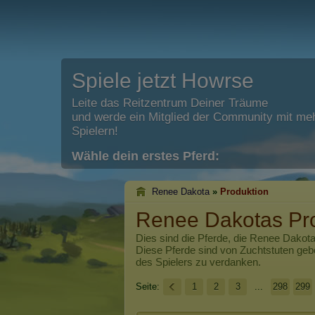
Spiele jetzt Howrse
Leite das Reitzentrum Deiner Träume
und werde ein Mitglied der Community mit meh
Spielern!
Wähle dein erstes Pferd:
Renee Dakota
»
Produktion
Renee Dakotas Pr
Dies sind die Pferde, die
Renee Dakot
Diese Pferde sind von Zuchtstuten ge
des Spielers zu verdanken.
Seite:
1
2
3
...
298
299