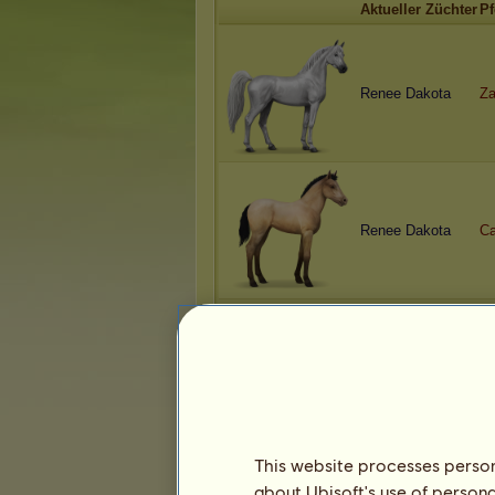
Aktueller Züchter
Pf
Renee Dakota
Za
Renee Dakota
Ca
Renee Dakota
A 
This website processes persona
about Ubisoft's use of persona