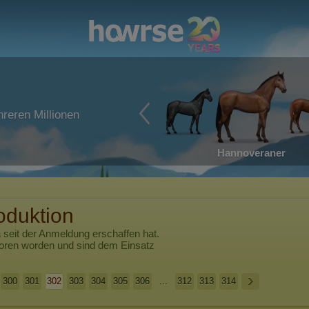
reren Millionen
Hannoveraner
oduktion
a
seit der Anmeldung erschaffen hat.
boren worden und sind dem Einsatz
300
301
302
303
304
305
306
...
312
313
314