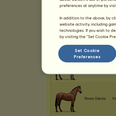
Renee Dakota
Ea
preferences at anytime by visi
In addition to the above, by c
website activity, including ga
technologies. If you wish to d
Belice
Za
by visiting the “Set Cookie Pr
Set Cookie
Preferences
Renee Dakota
La
Renee Dakota
Ki