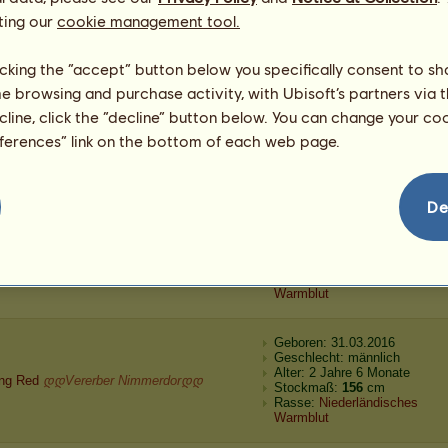
Alter: 2 Jahre 10 Monate
rl of Kingdom
დდVererber Nimmerdorდდ
Stockmaß:
159
cm
ting our
cookie management tool.
Rasse:
Niederländisches
Warmblut
licking the “accept” button below you specifically consent to s
me browsing and purchase activity, with Ubisoft’s partners via t
Geboren: 05.04.2016
ecline, click the “decline” button below. You can change your c
Geschlecht: weiblich
banta
❧ Salah ad-Din Arabers❧
Alter: 6 Monate
eferences” link on the bottom of each web page.
Stockmaß:
126
cm
Rasse:
Araber
De
Geboren: 31.03.2016
Geschlecht: weiblich
Alter: 2 Jahre 6 Monate
antje
დდVererber Nimmerdorდდ
Stockmaß:
159
cm
Rasse:
Niederländisches
Warmblut
Geboren: 31.03.2016
Geschlecht: männlich
Alter: 2 Jahre 6 Monate
ng Red
დდVererber Nimmerdorდდ
Stockmaß:
156
cm
Rasse:
Niederländisches
Warmblut