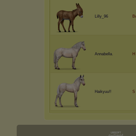
Lilly_96
B
Annabella.
H
Haikyuu!!
S