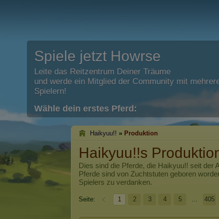
Spiele jetzt Howrse
Leite das Reitzentrum Deiner Träume
und werde ein Mitglied der Community mit mehrere
Spielern!
Wähle dein erstes Pferd:
Haikyuu!!
»
Produktion
Haikyuu!!s Produktio
Dies sind die Pferde, die
Haikyuu!!
seit der 
Pferde sind von Zuchtstuten geboren worde
Spielers zu verdanken.
Seite:
1
2
3
4
5
...
405