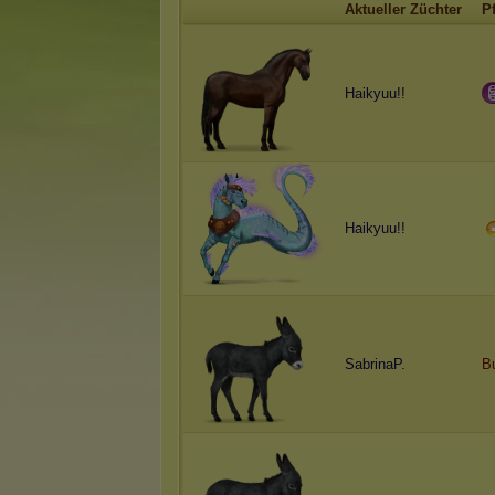
Aktueller Züchter
P
Haikyuu!!
Haikyuu!!
SabrinaP.
B