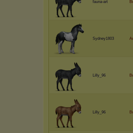
fauna-art
B
Sydney1803
A
Lilly_96
B
Lilly_96
B