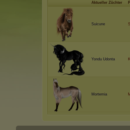
Aktueller Züchter
P
Suicune
S
Yondu Udonta
K
Mortemia
M