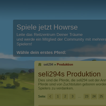
Spiele jetzt Howrse
Leite das Reitzentrum Deiner Träume
und werde ein Mitglied der Community mit mehrere
Spielern!
Wähle dein erstes Pferd:
seli294
»
Produktion
seli294s Produktion
Dies sind die Pferde, die
seli294
seit der An
Pferde sind von Zuchtstuten geboren worde
Spielers zu verdanken.
Seite:
1
2
3
...
23
24
25