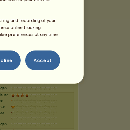
pp
ngen
haring and recording of your
auer
hese online tracking
po
ookie preferences at any time
sur
pp
ngen
auer
cline
Accept
po
sur
pp
ngen
auer
po
sur
pp
ngen