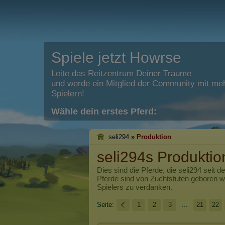
Spiele jetzt Howrse
Leite das Reitzentrum Deiner Träume
und werde ein Mitglied der Community mit meh
Spielern!
Wähle dein erstes Pferd:
seli294
»
Produktion
seli294s Produktio
Dies sind die Pferde, die
seli294
seit d
Pferde sind von Zuchtstuten geboren 
Spielers zu verdanken.
Seite:
1
2
3
...
21
22