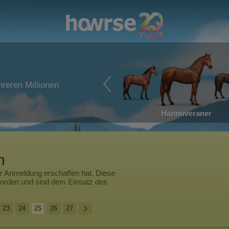
reren Millionen
Hannoveraner
n
er Anmeldung erschaffen hat. Diese
worden und sind dem Einsatz des
23
24
25
26
27