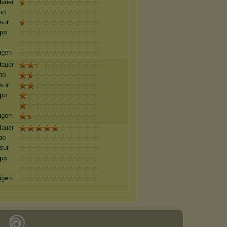
auer
po
sur
pp
ngen
auer
po
sur
pp
ngen
auer
po
sur
pp
ngen