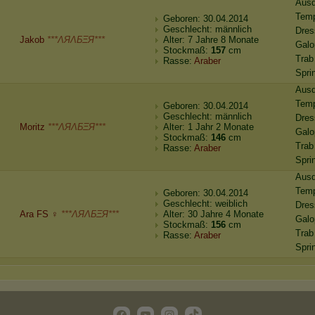
Ausd
Tem
Geboren: 30.04.2014
Geschlecht: männlich
Dres
Jakob
***ΛЯΛБΞЯ***
Alter: 7 Jahre 8 Monate
Galo
Stockmaß:
157
cm
Trab
Rasse:
Araber
Spri
Ausd
Tem
Geboren: 30.04.2014
Geschlecht: männlich
Dres
Moritz
***ΛЯΛБΞЯ***
Alter: 1 Jahr 2 Monate
Galo
Stockmaß:
146
cm
Trab
Rasse:
Araber
Spri
Ausd
Tem
Geboren: 30.04.2014
Geschlecht: weiblich
Dres
Ara FS ♀
***ΛЯΛБΞЯ***
Alter: 30 Jahre 4 Monate
Galo
Stockmaß:
156
cm
Trab
Rasse:
Araber
Spri