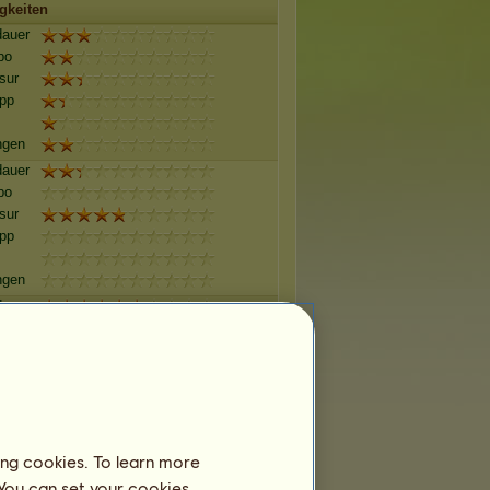
gkeiten
auer
po
sur
pp
ngen
auer
po
sur
pp
ngen
auer
po
sur
pp
ngen
auer
ing cookies. To learn more
po
sur
 You can set your cookies