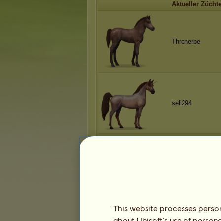
Aktueller Züchte
Thronerbe
seli294
Lord1234
This website processes persona
about Ubisoft's use of persona