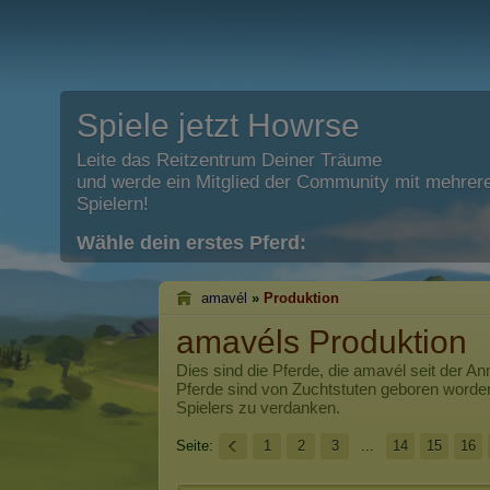
Spiele jetzt Howrse
Leite das Reitzentrum Deiner Träume
und werde ein Mitglied der Community mit mehrere
Spielern!
Wähle dein erstes Pferd:
amavél
»
Produktion
amavéls Produktion
Dies sind die Pferde, die
amavél
seit der An
Pferde sind von Zuchtstuten geboren worde
Spielers zu verdanken.
Seite:
1
2
3
...
14
15
16