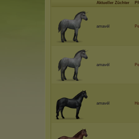
Aktueller Züchter
Pf
amavél
Pe
amavél
Pe
amavél
H