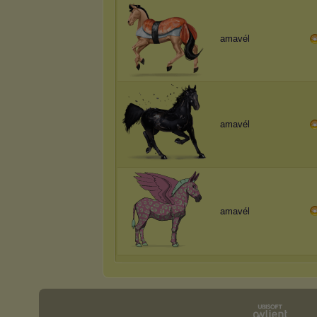
amavél
amavél
amavél