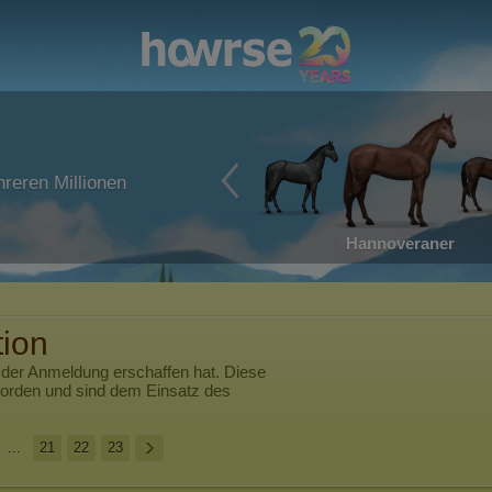
reren Millionen
Hannoveraner
tion
 der Anmeldung erschaffen hat. Diese
worden und sind dem Einsatz des
...
21
22
23