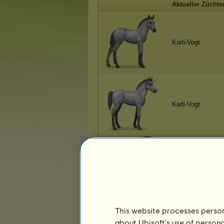
Aktueller Züchte
Karli-Vogt
Karli-Vogt
Karli-Vogt
This website processes persona
about Ubisoft's use of persona