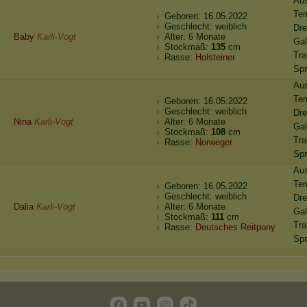
Au
Te
Geboren: 16.05.2022
Geschlecht: weiblich
Dre
Baby
Karli-Vogt
Alter: 6 Monate
Ga
Stockmaß:
135
cm
Tra
Rasse:
Holsteiner
Spr
Au
Te
Geboren: 16.05.2022
Geschlecht: weiblich
Dre
Nina
Karli-Vogt
Alter: 6 Monate
Ga
Stockmaß:
108
cm
Tra
Rasse:
Norweger
Spr
Au
Te
Geboren: 16.05.2022
Geschlecht: weiblich
Dre
Dalia
Karli-Vogt
Alter: 6 Monate
Ga
Stockmaß:
111
cm
Tra
Rasse:
Deutsches Reitpony
Spr