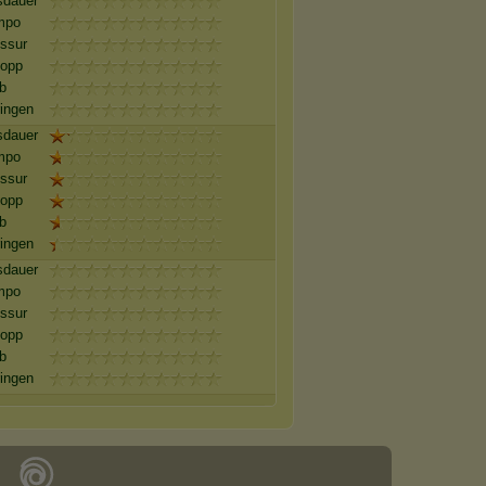
sdauer
mpo
ssur
lopp
b
ingen
sdauer
mpo
ssur
lopp
b
ingen
sdauer
mpo
ssur
lopp
b
ingen