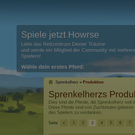
Spiele jetzt Howrse
Leite das Reitzentrum Deiner Träume
und werde ein Mitglied der Community mit mehrere
Spielern!
Wähle dein erstes Pferd:
Sprenkelherz
»
Produktion
Sprenkelherzs Produ
Dies sind die Pferde, die
Sprenkelherz
seit 
Diese Pferde sind von Zuchtstuten geboren
des Spielers zu verdanken.
Seite:
1
2
3
4
5
6
7