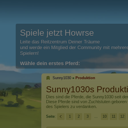
Spiele jetzt Howrse
Leite das Reitzentrum Deiner Träume
und werde ein Mitglied der Community mit mehrere
Spielern!
Wähle dein erstes Pferd:
Sunny1030
»
Produktion
Sunny1030s Produkt
Dies sind die Pferde, die
Sunny1030
seit de
Diese Pferde sind von Zuchtstuten geboren
des Spielers zu verdanken.
Seite:
1
2
3
...
10
11
12