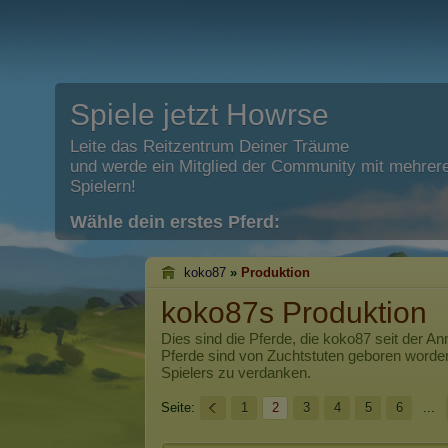
Spiele jetzt Howrse
Leite das Reitzentrum Deiner Träume
und werde ein Mitglied der Community mit mehrere
Spielern!
Wähle dein erstes Pferd:
koko87
»
Produktion
koko87s Produktion
Dies sind die Pferde, die
koko87
seit der An
Pferde sind von Zuchtstuten geboren worde
Spielers zu verdanken.
Seite:
1
2
3
4
5
6
...