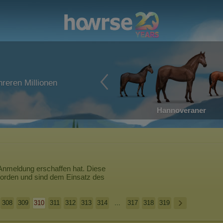
reren Millionen
Hannoveraner
 Anmeldung erschaffen hat. Diese
worden und sind dem Einsatz des
308
309
310
311
312
313
314
...
317
318
319