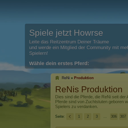
Spiele jetzt Howrse
Leite das Reitzentrum Deiner Träume
und werde ein Mitglied der Community mit meh
Spielern!
Wähle dein erstes Pferd:
ReNi
»
Produktion
ReNis Produktion
Dies sind die Pferde, die
ReNi
seit der
Pferde sind von Zuchtstuten geboren 
Spielers zu verdanken.
Seite:
1
2
3
...
306
307