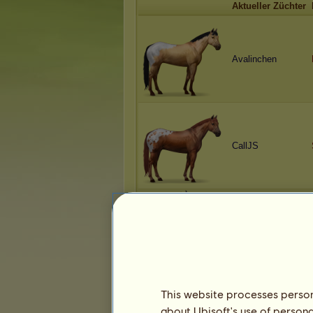
Aktueller Züchter
Avalinchen
CallJS
Mystique Lounge
This website processes persona
about Ubisoft's use of persona