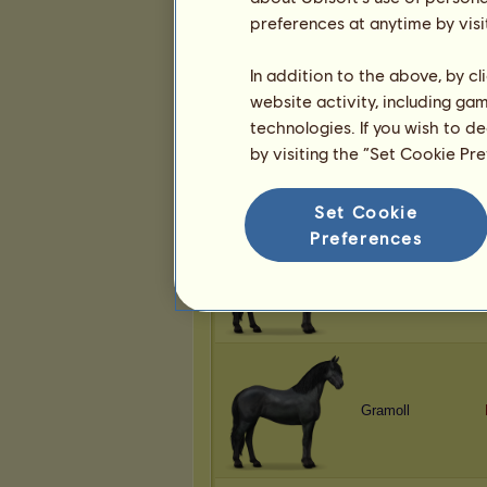
alexa.h
preferences at anytime by visi
In addition to the above, by c
website activity, including ga
technologies. If you wish to d
stall Orion
by visiting the “Set Cookie Pr
Set Cookie
Preferences
silvertoshine
Gramoll