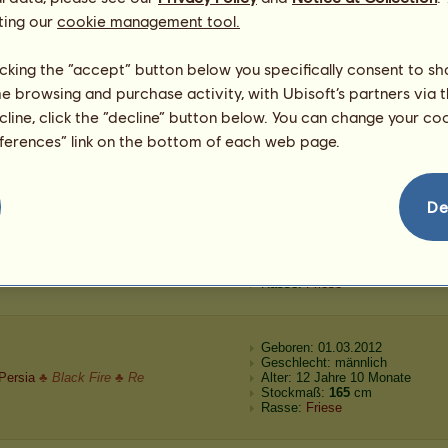
D
a
n
i
e
l
o
♣Rêves noir♣ Re
Alter: 9 Jahre
ting our
cookie management tool.
Stockmaß:
165
cm
Rasse:
Friese
licking the “accept” button below you specifically consent to s
me browsing and purchase activity, with Ubisoft’s partners via t
Geboren: 07.03.2012
ecline, click the “decline” button below. You can change your c
Geschlecht: männlich
Zebra
♣ Black Fire ♣ Re
Alter: 13 Jahre 8 Monate
eferences” link on the bottom of each web page.
Stockmaß:
165
cm
Rasse:
Friese
De
Geboren: 04.03.2012
Geschlecht: männlich
S
c
h
w
a
l
b
e
♣ Black Fire ♣ Re
Alter: 10 Jahre 2 Monate
Stockmaß:
165
cm
Rasse:
Friese
Geboren: 01.03.2012
Geschlecht: männlich
Persia
♣ Black Fire ♣ Re
Alter: 12 Jahre 10 Monate
Stockmaß:
165
cm
Rasse:
Friese