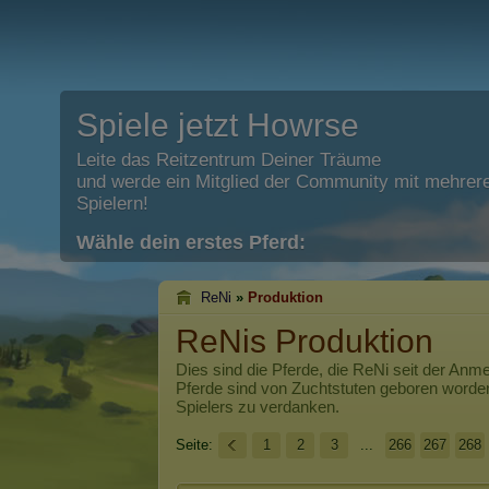
Spiele jetzt Howrse
Leite das Reitzentrum Deiner Träume
und werde ein Mitglied der Community mit mehrere
Spielern!
Wähle dein erstes Pferd:
ReNi
»
Produktion
ReNis Produktion
Dies sind die Pferde, die
ReNi
seit der Anme
Pferde sind von Zuchtstuten geboren worde
Spielers zu verdanken.
Seite:
1
2
3
...
266
267
268