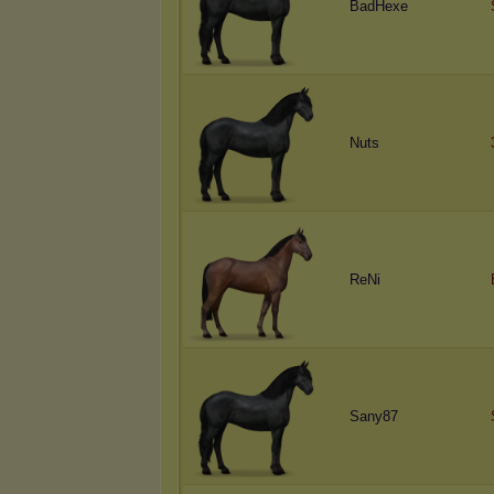
BadHexe
Nuts
ReNi
Sany87