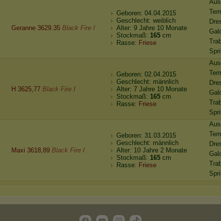
Aus
Tem
Geboren: 04.04.2015
Geschlecht: weiblich
Dre
Geranne 3629.35
Black Fire I
Alter: 9 Jahre 10 Monate
Gal
Stockmaß:
165
cm
Tra
Rasse:
Friese
Spr
Aus
Tem
Geboren: 02.04.2015
Geschlecht: männlich
Dre
H 3625,77
Black Fire I
Alter: 7 Jahre 10 Monate
Gal
Stockmaß:
165
cm
Tra
Rasse:
Friese
Spr
Aus
Tem
Geboren: 31.03.2015
Geschlecht: männlich
Dre
Maxi 3618,89
Black Fire I
Alter: 10 Jahre 2 Monate
Gal
Stockmaß:
165
cm
Tra
Rasse:
Friese
Spr