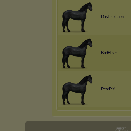
DasEselchen
BadHexe
PearlYY