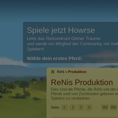
Spiele jetzt Howrse
Leite das Reitzentrum Deiner Träume
und werde ein Mitglied der Community mit meh
Spielern!
Wähle dein erstes Pferd:
ReNi
»
Produktion
ReNis Produktion
Dies sind die Pferde, die
ReNi
seit der
Pferde sind von Zuchtstuten geboren 
Spielers zu verdanken.
Seite:
1
2
3
...
262
263