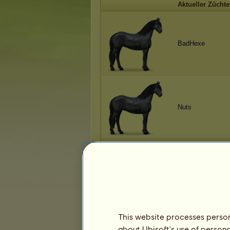
Aktueller Züchte
BadHexe
Nuts
Nuts
This website processes persona
about Ubisoft's use of persona