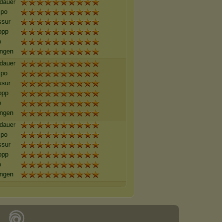
dauer
po
ssur
opp
b
ingen
dauer
po
ssur
opp
b
ingen
dauer
po
ssur
opp
b
ingen