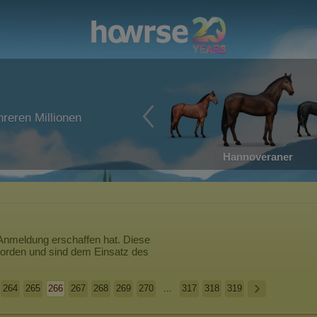
reren Millionen
Hannoveraner
 Anmeldung erschaffen hat. Diese
worden und sind dem Einsatz des
264
265
266
267
268
269
270
...
317
318
319