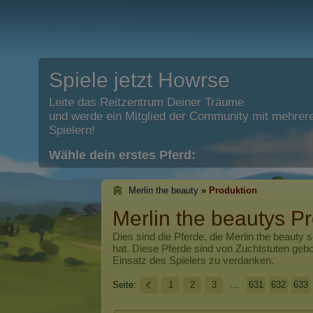
Spiele jetzt Howrse
Leite das Reitzentrum Deiner Träume
und werde ein Mitglied der Community mit mehrere
Spielern!
Wähle dein erstes Pferd:
Merlin the beauty
»
Produktion
Merlin the beautys P
Dies sind die Pferde, die
Merlin the beauty
s
hat. Diese Pferde sind von Zuchtstuten ge
Einsatz des Spielers zu verdanken.
Seite:
1
2
3
...
631
632
633