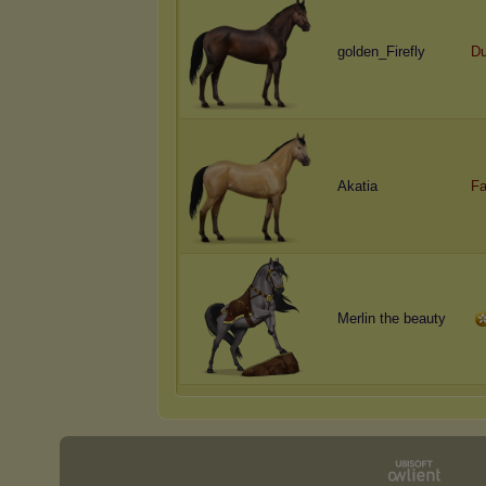
golden_Firefly
Du
Akatia
Fa
Merlin the beauty