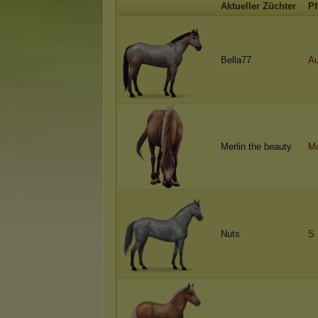
Aktueller Züchter
Pf
Bella77
Au
Merlin the beauty
Mo
Nuts
S 