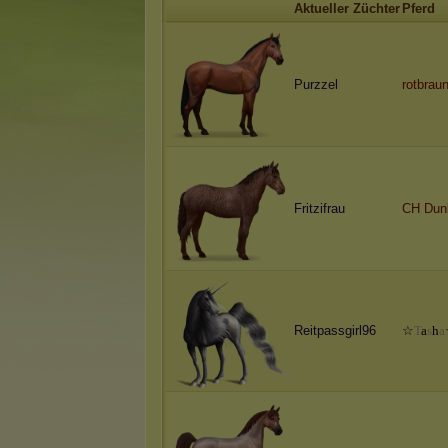
Aktueller Züchter
Pferd
Purzzel
rotbraun
Fritzifrau
CH Dun
Reitpassgirl96
☆
T
a
s
h
a