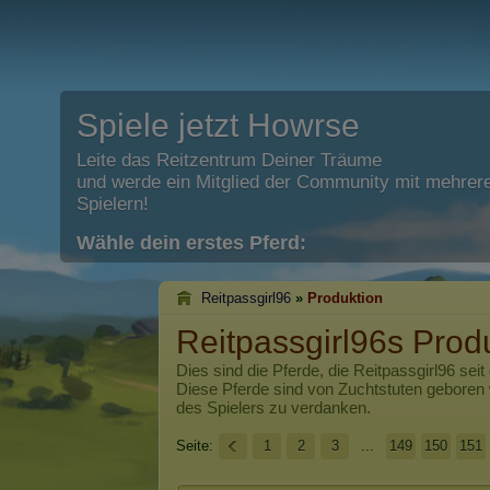
Spiele jetzt Howrse
Leite das Reitzentrum Deiner Träume
und werde ein Mitglied der Community mit mehrere
Spielern!
Wähle dein erstes Pferd:
Reitpassgirl96
»
Produktion
Reitpassgirl96s Prod
Dies sind die Pferde, die
Reitpassgirl96
seit
Diese Pferde sind von Zuchtstuten geboren
des Spielers zu verdanken.
Seite:
1
2
3
...
149
150
151