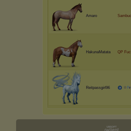
Amaro
Sambu
HakunaMatata
QP Fuc
☆
P
e
Reitpassgirl96