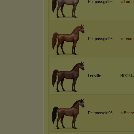
Reitpassgirl96
☆Lore
Reitpassgirl96
☆Teard
H
O
G
E
L
Leoville
Reitpassgirl96
☆Bacar