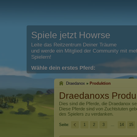
Spiele jetzt Howrse
Leite das Reitzentrum Deiner Träume
und werde ein Mitglied der Community mit meh
Spielern!
Wähle dein erstes Pferd:
Draedanox
»
Produktion
Draedanoxs Produ
Dies sind die Pferde, die
Draedanox
sei
Diese Pferde sind von Zuchtstuten ge
des Spielers zu verdanken.
Seite:
1
2
3
...
14
15