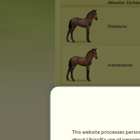
Aktueller Züchte
Draedanox
mariettabente
Draedanox
This website processes persona
about Ubisoft's use of persona