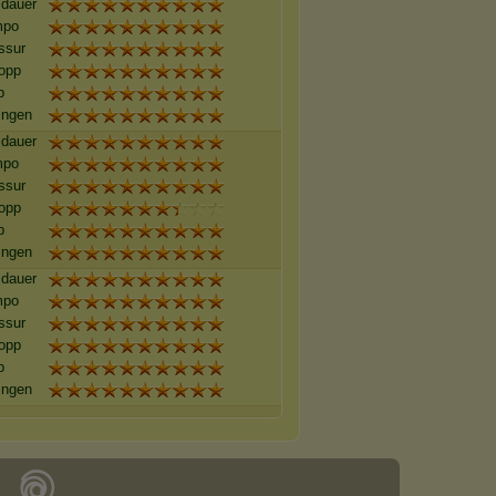
dauer
mpo
ssur
opp
b
ingen
dauer
mpo
ssur
opp
b
ingen
dauer
mpo
ssur
opp
b
ingen