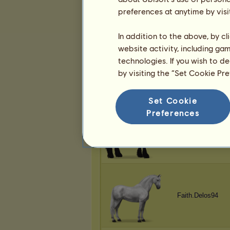
Draedanox
preferences at anytime by visi
In addition to the above, by c
website activity, including ga
technologies. If you wish to d
mariettabente
by visiting the “Set Cookie Pr
Set Cookie
Preferences
Draedanox
Faith.Delos94