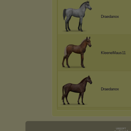
Draedanox
KleeneMaus11
Draedanox