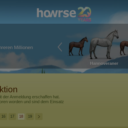
reren Millionen
Hannoveraner
ktion
t der Anmeldung erschaffen hat.
boren worden und sind dem Einsatz
16
17
18
19