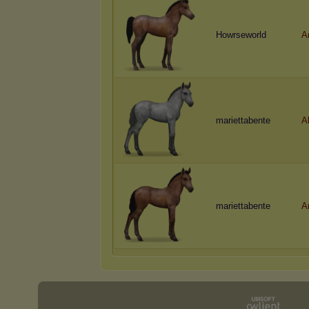
Howrseworld
Ar
mariettabente
A
mariettabente
A