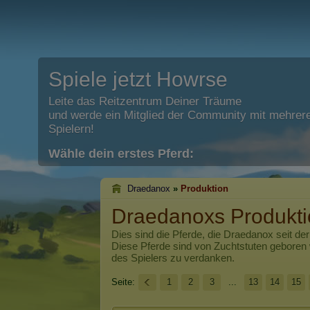
Spiele jetzt Howrse
Leite das Reitzentrum Deiner Träume
und werde ein Mitglied der Community mit mehrere
Spielern!
Wähle dein erstes Pferd:
Draedanox
»
Produktion
Draedanoxs Produkti
Dies sind die Pferde, die
Draedanox
seit de
Diese Pferde sind von Zuchtstuten geboren
des Spielers zu verdanken.
Seite:
1
2
3
...
13
14
15