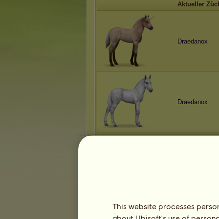
Aktueller Züc
Draedanox
Draedanox
Draedanox
This website processes persona
about Ubisoft's use of persona