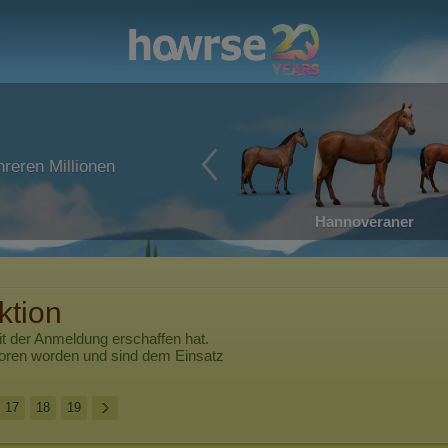
reren Millionen
Hannoveraner
ktion
t der Anmeldung erschaffen hat.
boren worden und sind dem Einsatz
17
18
19