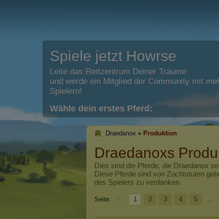
Spiele jetzt Howrse
Leite das Reitzentrum Deiner Träume
und werde ein Mitglied der Community mit meh
Spielern!
Wähle dein erstes Pferd:
Draedanox
»
Produktion
Draedanoxs Produ
Dies sind die Pferde, die
Draedanox
sei
Diese Pferde sind von Zuchtstuten ge
des Spielers zu verdanken.
Seite:
1
2
3
4
5
...