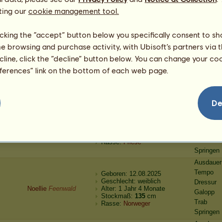
Anu
Feenwald
Alter: ein paar Stunden
Galopp
ting our
cookie management tool.
Stockmaß:
87
cm
Trab
Rasse:
Andalusier
Springen
licking the “accept” button below you specifically consent to s
Ausdauer
me browsing and purchase activity, with Ubisoft’s partners via t
Tempo
Geboren: 15.08.2025
ecline, click the “decline” button below. You can change your c
Geschlecht: weiblich
Dressur
Ardora
Feenwald
Alter: 6 Monate
eferences” link on the bottom of each web page.
Galopp
Stockmaß:
116
cm
Trab
Rasse:
Araber
Springen
Ausdauer
De
Tempo
Geboren: 13.08.2025
Geschlecht: männlich
Dressur
Filius
Feenwald
Alter: 4 Monate
Galopp
Stockmaß:
114
cm
Trab
Rasse:
Friese
Springen
Ausdauer
Tempo
Geboren: 12.08.2025
Geschlecht: weiblich
Dressur
Noellie
Feenwald
Alter: 1 Jahr 4 Monate
Galopp
Stockmaß:
135
cm
Trab
Rasse:
Norweger
Springen