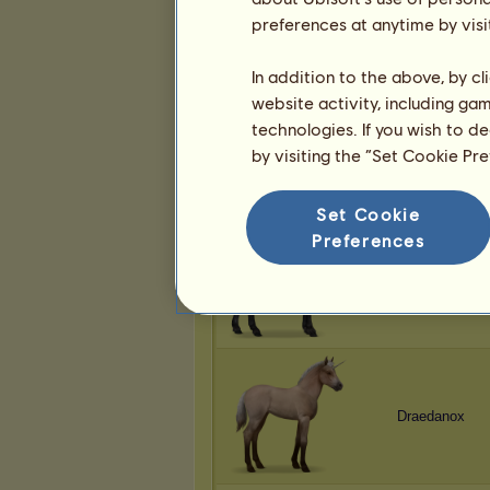
Draedanox
preferences at anytime by visi
In addition to the above, by c
website activity, including ga
technologies. If you wish to d
Draedanox
by visiting the “Set Cookie Pr
Set Cookie
Preferences
Draedanox
Draedanox