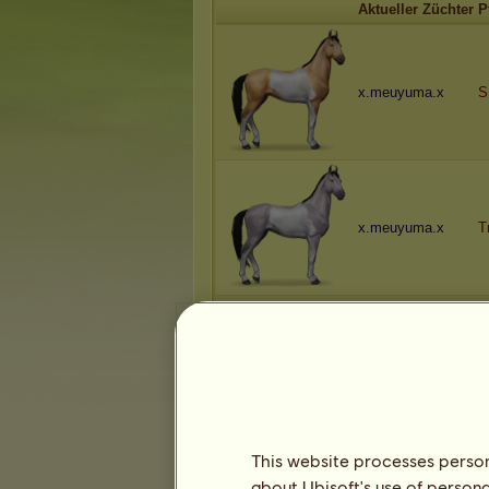
Aktueller Züchter
P
x.meuyuma.x
S
x.meuyuma.x
T
x.meuyuma.x
H
This website processes persona
about Ubisoft's use of persona