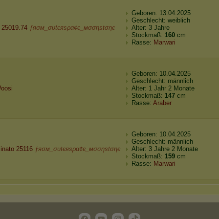
Geboren: 13.04.2025
Geschlecht: weiblich
 25019.74
ƒяσм_συtєяѕρα¢є_мσσηѕtσηє
Alter: 3 Jahre
Stockmaß:
160
cm
Rasse:
Marwari
Geboren: 10.04.2025
Geschlecht: männlich
oosi
Alter: 1 Jahr 2 Monate
Stockmaß:
147
cm
Rasse:
Araber
Geboren: 10.04.2025
Geschlecht: männlich
inato 25116
ƒяσм_συtєяѕρα¢є_мσσηѕtσηє
Alter: 3 Jahre 2 Monate
Stockmaß:
159
cm
Rasse:
Marwari