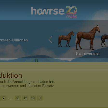
reren Millionen
Hannoveraner
duktion
seit der Anmeldung erschaffen hat.
boren worden und sind dem Einsatz
7
...
11
12
13