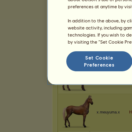
x.meuyuma.x
B
preferences at anytime by visi
In addition to the above, by c
website activity, including ga
technologies. If you wish to d
x.meuyuma.x
S
by visiting the “Set Cookie Pr
Set Cookie
Preferences
x.meuyuma.x
H
x.meuyuma.x
H