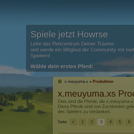
Spiele jetzt Howrse
Leite das Reitzentrum Deiner Träume
und werde ein Mitglied der Community mit meh
Spielern!
Wähle dein erstes Pferd:
x.meuyuma.x
»
Produktion
x.meuyuma.xs Pro
Dies sind die Pferde, die
x.meuyuma.x
Diese Pferde sind von Zuchtstuten ge
des Spielers zu verdanken.
Seite:
1
2
3
4
5
6