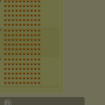
r
n
r
n
r
n