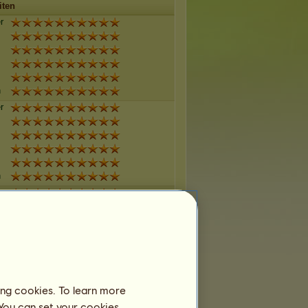
iten
r
n
r
n
r
n
r
ing cookies. To learn more
 You can set your cookies