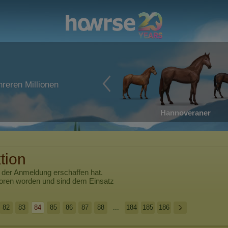
reren Millionen
Hannoveraner
tion
 der Anmeldung erschaffen hat.
boren worden und sind dem Einsatz
82
83
84
85
86
87
88
...
184
185
186