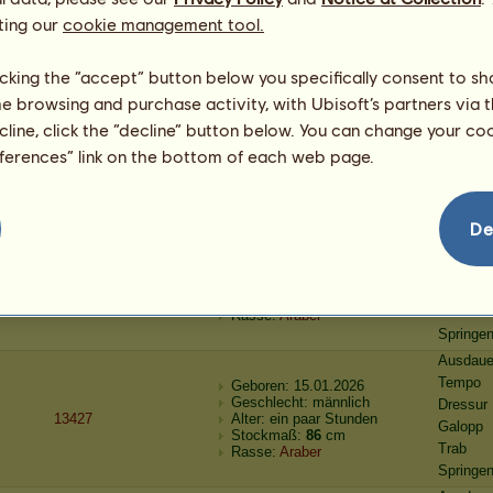
13396
Alter: ein paar Stunden
Galopp
ting our
cookie management tool.
Stockmaß:
84
cm
Trab
Rasse:
Araber
Springe
licking the “accept” button below you specifically consent to s
Ausdaue
me browsing and purchase activity, with Ubisoft’s partners via t
Tempo
Geboren: 15.01.2026
ecline, click the “decline” button below. You can change your c
Geschlecht: männlich
Dressur
Automatischer Kauf
Alter: 13 Jahre
eferences” link on the bottom of each web page.
Galopp
Stockmaß:
158
cm
Trab
Rasse:
Araber
Springe
Ausdaue
De
Tempo
Geboren: 15.01.2026
Geschlecht: weiblich
Dressur
Automatischer Kauf
Alter: 13 Jahre
Galopp
Stockmaß:
158
cm
Trab
Rasse:
Araber
Springe
Ausdaue
Tempo
Geboren: 15.01.2026
Geschlecht: männlich
Dressur
13427
Alter: ein paar Stunden
Galopp
Stockmaß:
86
cm
Trab
Rasse:
Araber
Springe