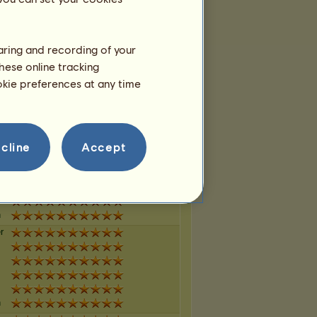
n
haring and recording of your
r
hese online tracking
ookie preferences at any time
n
r
cline
Accept
n
r
n