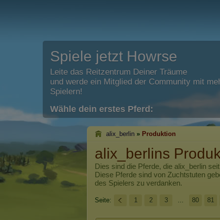
Spiele jetzt Howrse
Leite das Reitzentrum Deiner Träume
und werde ein Mitglied der Community mit meh
Spielern!
Wähle dein erstes Pferd:
alix_berlin
»
Produktion
alix_berlins Produk
Dies sind die Pferde, die
alix_berlin
seit
Diese Pferde sind von Zuchtstuten ge
des Spielers zu verdanken.
Seite:
1
2
3
...
80
81