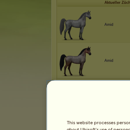
Aktueller Züch
Amid
Amid
Engelchen69
This website processes persona
about Ubisoft's use of persona