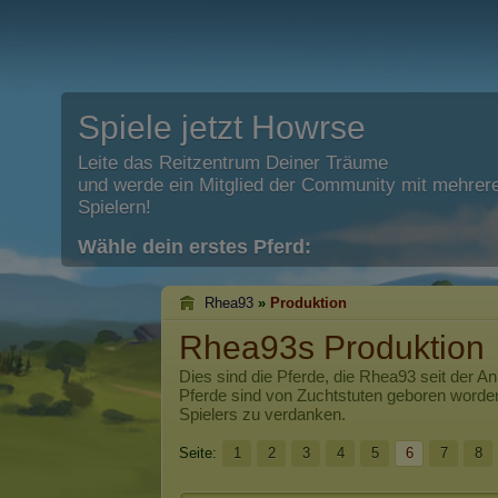
Spiele jetzt Howrse
Leite das Reitzentrum Deiner Träume
und werde ein Mitglied der Community mit mehrere
Spielern!
Wähle dein erstes Pferd:
Rhea93
»
Produktion
Rhea93s Produktion
Dies sind die Pferde, die
Rhea93
seit der A
Pferde sind von Zuchtstuten geboren worde
Spielers zu verdanken.
Seite:
1
2
3
4
5
6
7
8