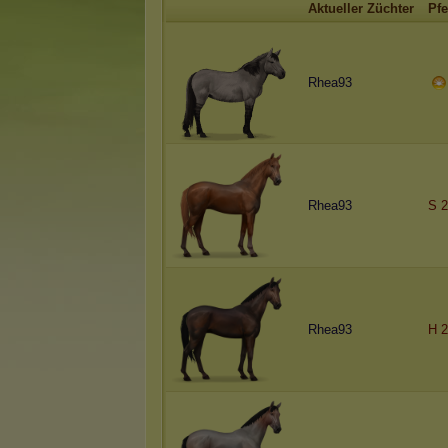
Aktueller Züchter
Pfe
Rhea93
Rhea93
S 2
Rhea93
H 2