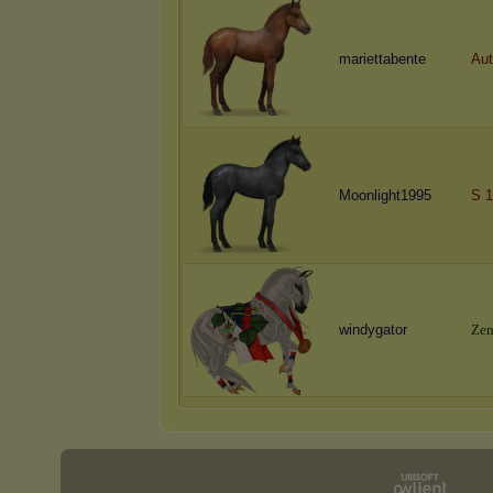
mariettabente
Aut
Moonlight1995
S 1
windygator
Z
e