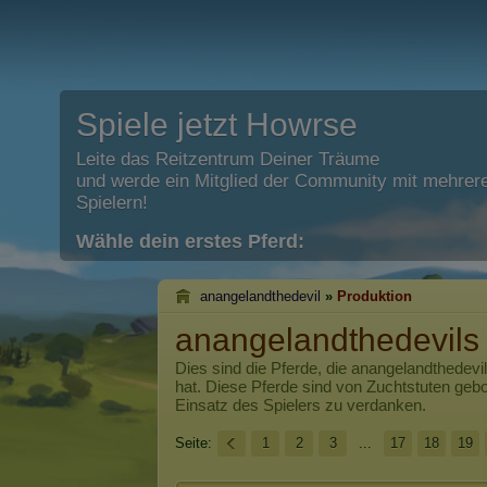
Spiele jetzt Howrse
Leite das Reitzentrum Deiner Träume
und werde ein Mitglied der Community mit mehrere
Spielern!
Wähle dein erstes Pferd:
anangelandthedevil
»
Produktion
anangelandthedevils
Dies sind die Pferde, die
anangelandthedevil
hat. Diese Pferde sind von Zuchtstuten ge
Einsatz des Spielers zu verdanken.
Seite:
1
2
3
...
17
18
19