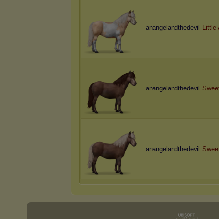
anangelandthedevil
Little
anangelandthedevil
Sweet
anangelandthedevil
Swee