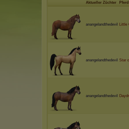
Aktueller Züchter
Pferd
anangelandthedevil
Little 
anangelandthedevil
Star o
anangelandthedevil
Dayd