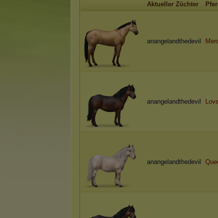
Aktueller Züchter
Pfe
anangelandthedevil
Mer
anangelandthedevil
Love
anangelandthedevil
Que