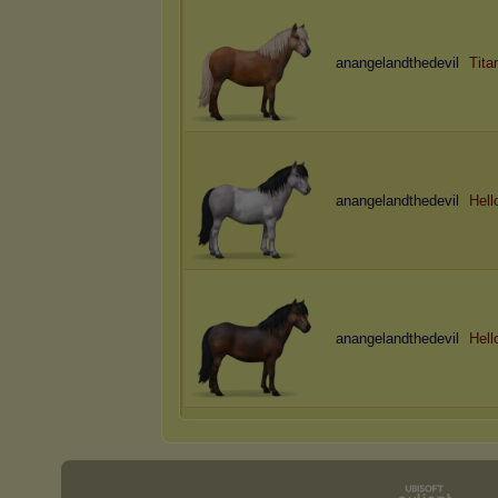
anangelandthedevil
Tita
anangelandthedevil
Hell
anangelandthedevil
Hell