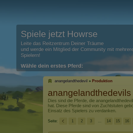
Spiele jetzt Howrse
Leite das Reitzentrum Deiner Träume
und werde ein Mitglied der Community mit mehrere
Spielern!
Wähle dein erstes Pferd:
anangelandthedevil
»
Produktion
anangelandthedevils
Dies sind die Pferde, die
anangelandthedevil
hat. Diese Pferde sind von Zuchtstuten ge
Einsatz des Spielers zu verdanken.
Seite:
1
2
3
...
14
15
16