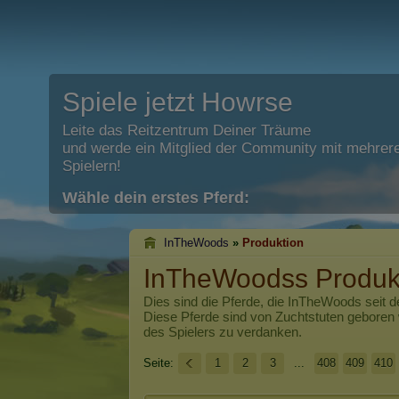
Spiele jetzt Howrse
Leite das Reitzentrum Deiner Träume
und werde ein Mitglied der Community mit mehrere
Spielern!
Wähle dein erstes Pferd:
InTheWoods
»
Produktion
InTheWoodss Produk
Dies sind die Pferde, die
InTheWoods
seit d
Diese Pferde sind von Zuchtstuten geboren
des Spielers zu verdanken.
Seite:
1
2
3
...
408
409
410