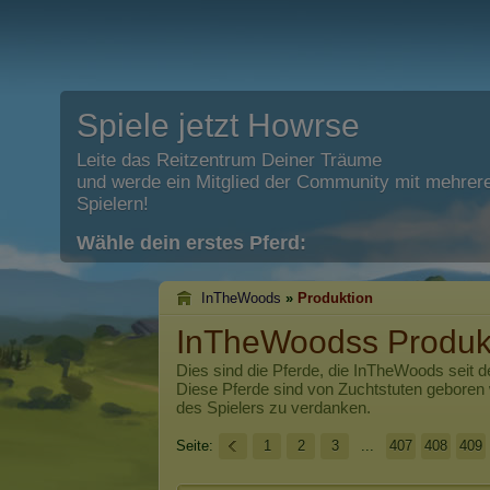
Spiele jetzt Howrse
Leite das Reitzentrum Deiner Träume
und werde ein Mitglied der Community mit mehrere
Spielern!
Wähle dein erstes Pferd:
InTheWoods
»
Produktion
InTheWoodss Produk
Dies sind die Pferde, die
InTheWoods
seit d
Diese Pferde sind von Zuchtstuten geboren
des Spielers zu verdanken.
Seite:
1
2
3
...
407
408
409