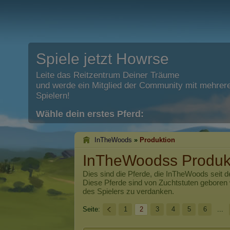
Spiele jetzt Howrse
Leite das Reitzentrum Deiner Träume
und werde ein Mitglied der Community mit mehrere
Spielern!
Wähle dein erstes Pferd:
InTheWoods
»
Produktion
InTheWoodss Produk
Dies sind die Pferde, die
InTheWoods
seit d
Diese Pferde sind von Zuchtstuten geboren
des Spielers zu verdanken.
Seite:
1
2
3
4
5
6
...