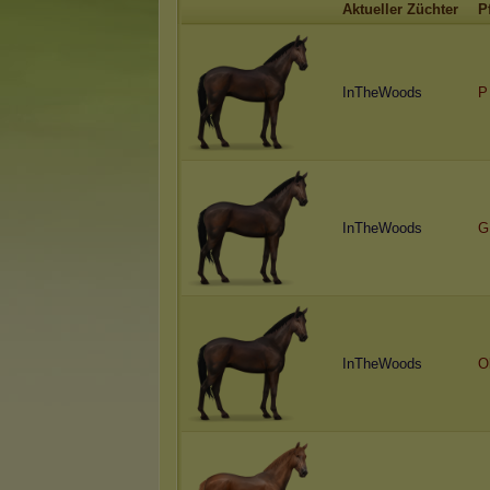
Aktueller Züchter
P
InTheWoods
P
InTheWoods
G
InTheWoods
O