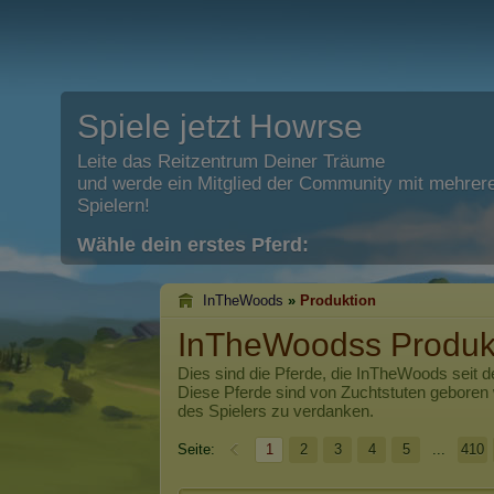
Spiele jetzt Howrse
Leite das Reitzentrum Deiner Träume
und werde ein Mitglied der Community mit mehrere
Spielern!
Wähle dein erstes Pferd:
InTheWoods
»
Produktion
InTheWoodss Produk
Dies sind die Pferde, die
InTheWoods
seit d
Diese Pferde sind von Zuchtstuten geboren
des Spielers zu verdanken.
Seite:
1
2
3
4
5
...
410