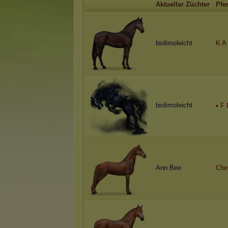
Aktueller Züchter
Pfe
biolimoleicht
K A 
biolimoleicht
• F 
Ann Bee
Che