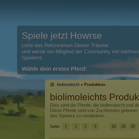
Spiele jetzt Howrse
Leite das Reitzentrum Deiner Träume
und werde ein Mitglied der Community mit mehrere
Spielern!
Wähle dein erstes Pferd:
biolimoleicht
»
Produktion
biolimoleichts Produk
Dies sind die Pferde, die
biolimoleicht
seit d
Diese Pferde sind von Zuchtstuten geboren
des Spielers zu verdanken.
Seite:
1
2
3
...
18
19
20