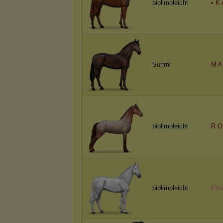
biolimoleicht
• K 
Surimi
M A
biolimoleicht
R O
C
h
e
biolimoleicht