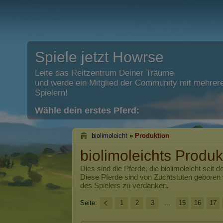
Spiele jetzt Howrse
Leite das Reitzentrum Deiner Träume
und werde ein Mitglied der Community mit mehrere
Spielern!
Wähle dein erstes Pferd:
biolimoleicht
»
Produktion
biolimoleichts Produk
Dies sind die Pferde, die
biolimoleicht
seit d
Diese Pferde sind von Zuchtstuten geboren
des Spielers zu verdanken.
Seite:
1
2
3
...
15
16
17