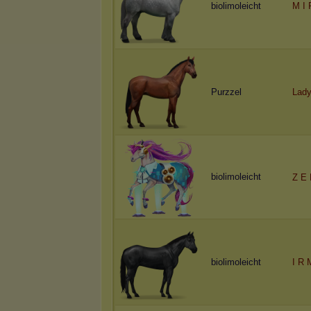
biolimoleicht
M I 
Purzzel
Lady
biolimoleicht
Z E 
biolimoleicht
I R 