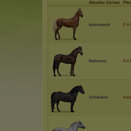
Aktueller Züchter
Pfer
biolimoleicht
P A 
Mathissee
R A 
Schokobon
Auto