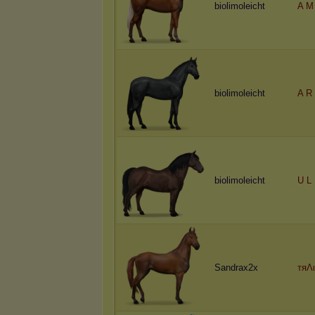
biolimoleicht
A M
biolimoleicht
A R 
biolimoleicht
U L 
Sandrax2x
тяΛι