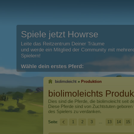
Spiele jetzt Howrse
Leite das Reitzentrum Deiner Träume
und werde ein Mitglied der Community mit mehrere
Spielern!
Wähle dein erstes Pferd:
biolimoleicht
»
Produktion
biolimoleichts Produk
Dies sind die Pferde, die
biolimoleicht
seit d
Diese Pferde sind von Zuchtstuten geboren
des Spielers zu verdanken.
Seite:
1
2
3
...
13
14
15