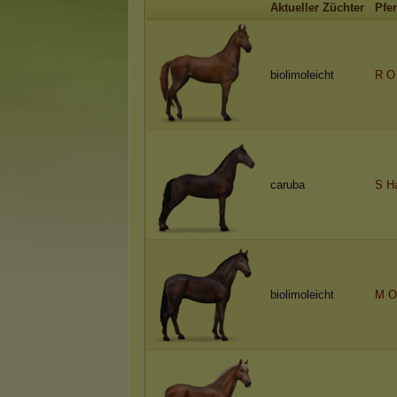
Aktueller Züchter
Pfe
biolimoleicht
R O
caruba
S H
biolimoleicht
M O