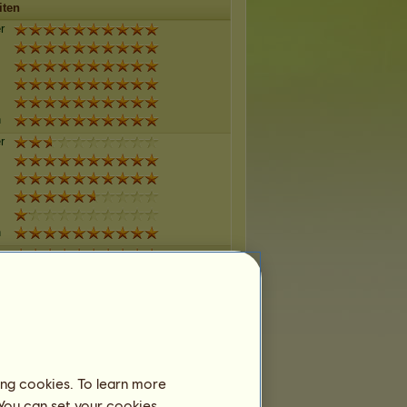
iten
r
n
r
n
r
n
r
ing cookies. To learn more
 You can set your cookies