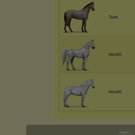
Tears
Alice92
Alice92