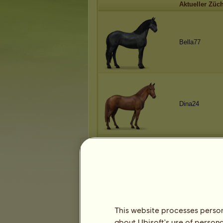
Aktueller Züch
Bella77
Dina24
Alice92
This website processes persona
about Ubisoft's use of persona