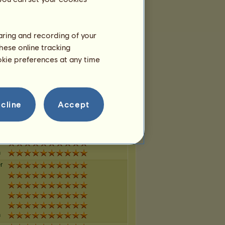
n
haring and recording of your
r
hese online tracking
ookie preferences at any time
n
r
cline
Accept
n
r
n