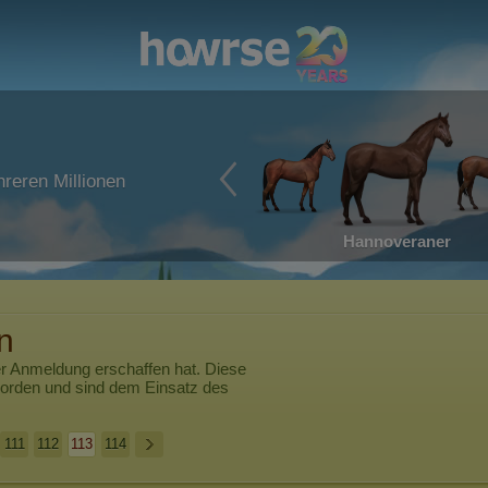
reren Millionen
Hannoveraner
n
er Anmeldung erschaffen hat. Diese
worden und sind dem Einsatz des
111
112
113
114