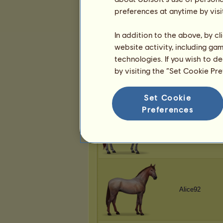
Alice92
preferences at anytime by visi
In addition to the above, by c
website activity, including ga
technologies. If you wish to d
Sunnykueken
by visiting the “Set Cookie Pr
Set Cookie
Preferences
Alice92
Alice92