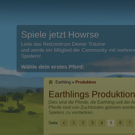
Spiele jetzt Howrse
Leite das Reitzentrum Deiner Träume
und werde ein Mitglied der Community mit mehrere
Spielern!
Wähle dein erstes Pferd:
Earthling
»
Produktion
Earthlings Produktio
Dies sind die Pferde, die
Earthling
seit der A
Pferde sind von Zuchtstuten geboren worde
Spielers zu verdanken.
Seite:
1
2
3
4
5
6
7