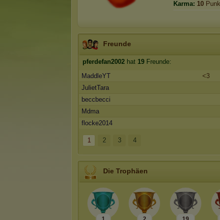
Karma:
10
Punk
Freunde
pferdefan2002
hat
19
Freunde:
MaddleYT
<3
JulietTara
beccbecci
Mdma
flocke2014
1
2
3
4
Die Trophäen
1
2
19