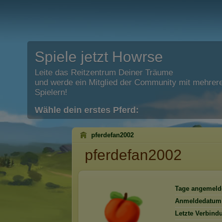
Spiele jetzt Howrse
Leite das Reitzentrum Deiner Träume
und werde ein Mitglied der Community mit mehrere
Spielern!
Wähle dein erstes Pferd:
pferdefan2002
pferdefan2002
Tage angemeld
Anmeldedatum
Letzte Verbind