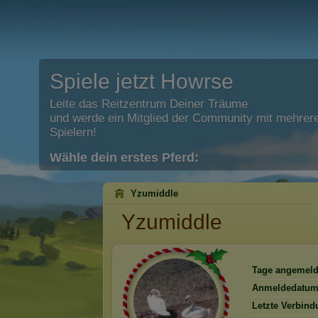
Spiele jetzt Howrse
Leite das Reitzentrum Deiner Träume
und werde ein Mitglied der Community mit mehrere
Spielern!
Wähle dein erstes Pferd:
Yzumiddle
Yzumiddle
Tage angemeld
Anmeldedatum
Letzte Verbind