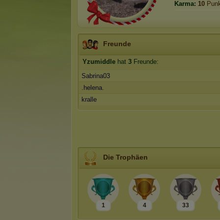
Karma:
10
Punk
Freunde
Yzumiddle
hat
3
Freunde:
Sabrina03
.helena.
kralle
Die Trophäen
1
4
33