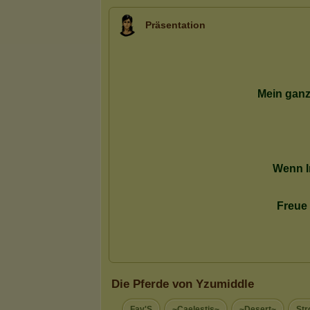
Präsentation
Die Pferde von Yzumiddle
Fav'S
~Caelestis~
~Desert~
Str