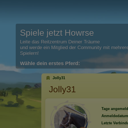
Spiele jetzt Howrse
Leite das Reitzentrum Deiner Träume
und werde ein Mitglied der Community mit mehrere
Spielern!
Wähle dein erstes Pferd:
Jolly31
Jolly31
Tage angemeld
Anmeldedatum
Letzte Verbind