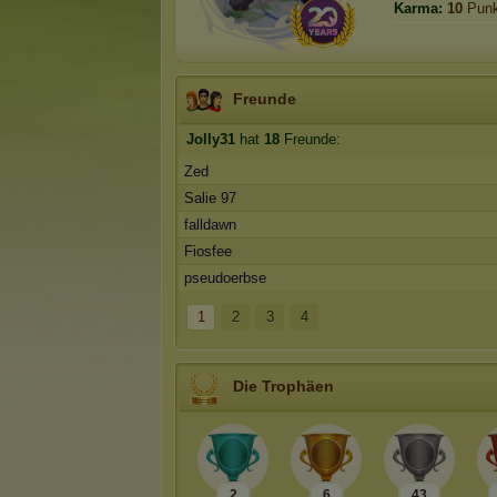
Karma:
10
Punk
Freunde
Jolly31
hat
18
Freunde:
Zed
Salie 97
falldawn
Fiosfee
pseudoerbse
1
2
3
4
Die Trophäen
2
6
43