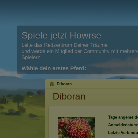
Spiele jetzt Howrse
Leite das Reitzentrum Deiner Träume
und werde ein Mitglied der Community mit mehrere
Spielern!
Wähle dein erstes Pferd:
Diboran
Diboran
Tage angemelde
Anmeldedatum
Letzte Verbind