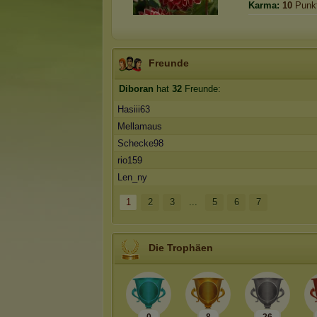
Karma:
10
Punk
Freunde
Diboran
hat
32
Freunde:
Hasiii63
Mellamaus
Schecke98
rio159
Len_ny
1
2
3
...
5
6
7
Die Trophäen