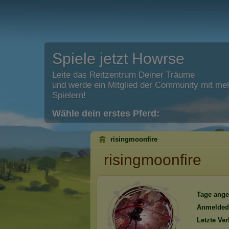
Spiele jetzt Howrse
Leite das Reitzentrum Deiner Träume
und werde ein Mitglied der Community mit meh
Spielern!
Wähle dein erstes Pferd:
risingmoonfire
risingmoonfire
Tage ange
Anmelded
Letzte Ve