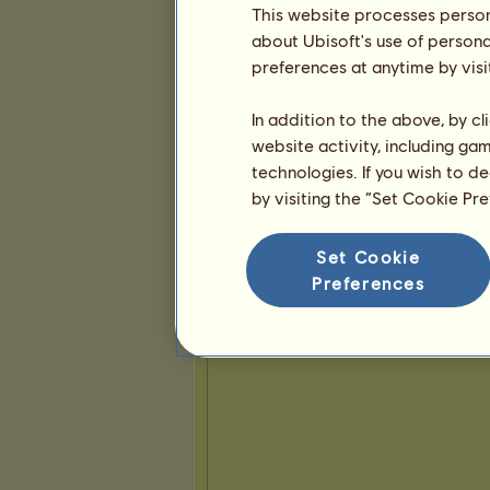
0
2
26
This website processes persona
about Ubisoft's use of persona
preferences at anytime by visi
Präsentation
In addition to the above, by c
website activity, including ga
technologies. If you wish to d
by visiting the “Set Cookie Pr
Set Cookie
Preferences