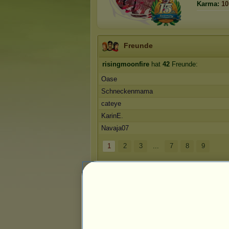
Karma:
10
Freunde
risingmoonfire
hat
42
Freunde:
Oase
Schneckenmama
cateye
KarinE.
Navaja07
1
2
3
...
7
8
9
Die Trophäen