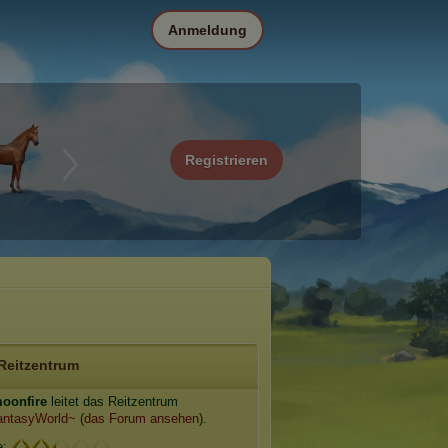
Anmeldung
Registrieren
Reitzentrum
moonfire
leitet das Reitzentrum
antasyWorld~
(
das Forum ansehen
).
e: