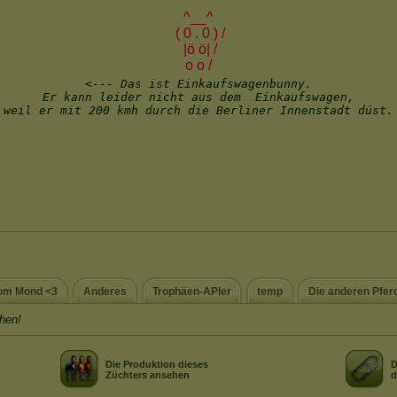
om Mond <3
Anderes
Trophäen-APler
temp
Die anderen Pfer
hen!
Die Produktion dieses
D
Züchters ansehen
d