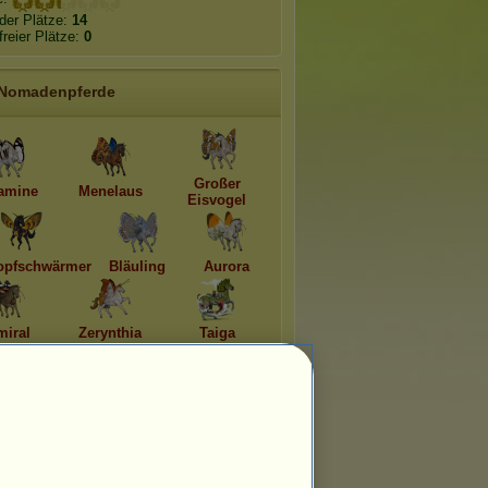
der Plätze:
14
freier Plätze:
0
Nomadenpferde
Großer
amine
Menelaus
Eisvogel
opfschwärmer
Bläuling
Aurora
iral
Zerynthia
Taiga