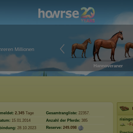
reren Millionen
Hannoveraner
meldet:
2.345
Tage
Gesamtrangliste:
22357.
rising
atum:
15.01.2014
Anzahl der Pferde:
385
~F
Reserve:
249.098
rbindung:
28.10.2023
Prestig