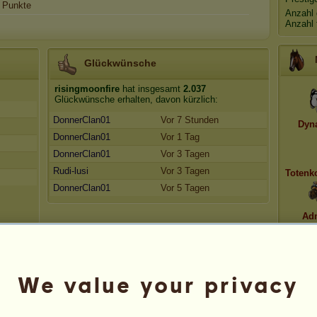
Punkte
Anzahl 
Anzahl 
Glückwünsche
risingmoonfire
hat insgesamt
2.037
Glückwünsche erhalten, davon kürzlich:
DonnerClan01
Vor 7 Stunden
Dyn
DonnerClan01
Vor 1 Tag
DonnerClan01
Vor 3 Tagen
Rudi-lusi
Vor 3 Tagen
Totenk
DonnerClan01
Vor 5 Tagen
Adm
We value your privacy