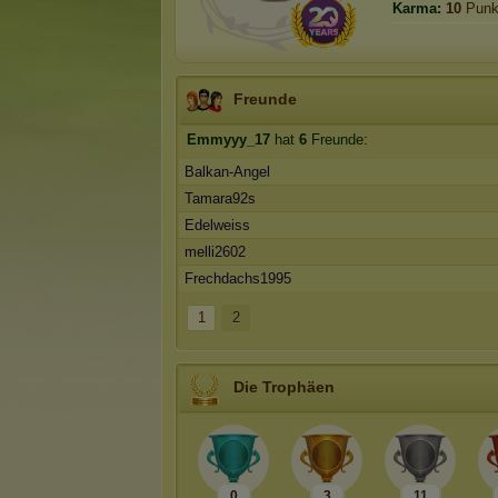
Karma:
10
Punk
Freunde
Emmyyy_17
hat
6
Freunde:
Balkan-Angel
Tamara92s
Edelweiss
melli2602
Frechdachs1995
1
2
Die Trophäen
0
3
11