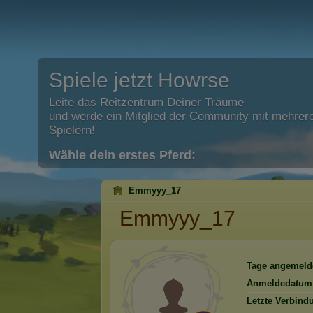
Spiele jetzt Howrse
Leite das Reitzentrum Deiner Träume
und werde ein Mitglied der Community mit mehrere
Spielern!
Wähle dein erstes Pferd:
Emmyyy_17
Emmyyy_17
Tage angemeld
Anmeldedatum
Letzte Verbind