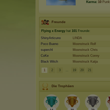
Karma:
10
Punk
Freunde
Flying x Energy
hat
101
Freunde:
ShinyArticuno
LINDA
Poco Bueno
Moonstruck Rolf
superchl
Moonstruck Chris
CoKe
Moonstruck Conny
Black Witch
Moonstruck Katja
1
2
3
...
19
20
21
Die Trophäen