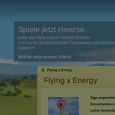
Spiele jetzt Howrse
Leite das Reitzentrum Deiner Träume
und werde ein Mitglied der Community mit mehrere
Spielern!
Wähle dein erstes Pferd:
Flying x Energy
Flying x Energy
Tage angemelde
Anmeldedatum
Letzte Verbind