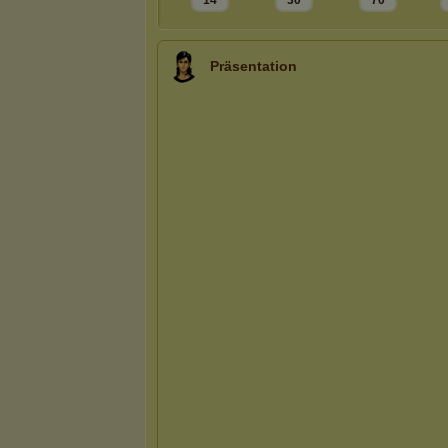
14
30
70
Präsentation