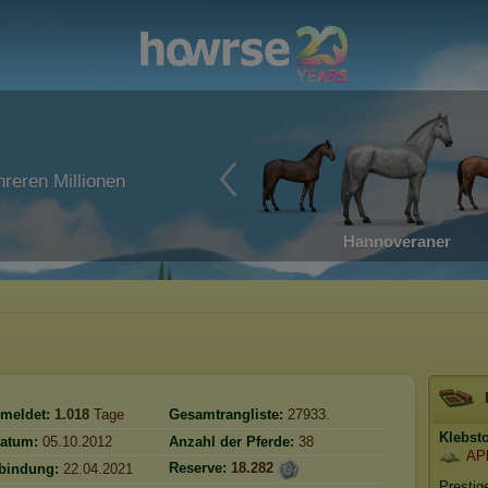
reren Millionen
Hannoveraner
meldet:
1.018
Tage
Gesamtrangliste:
27933.
Klebsto
atum:
05.10.2012
Anzahl der Pferde:
38
APl
Reserve:
18.282
rbindung:
22.04.2021
Prestig