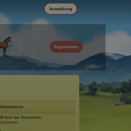
Anmeldung
Registrieren
Reitzentrum
ff
leitet das Reitzentrum
erZentrum
.
e: