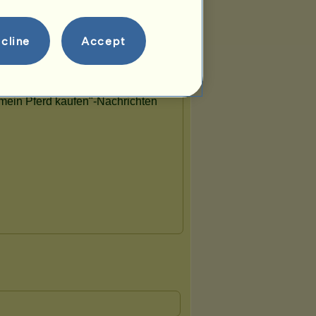
cline
Accept