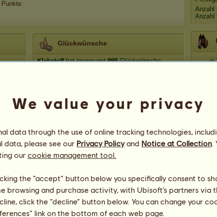
Punkte
Anzahl 
Anzahl 
Glückwünsche
Klebstoff
hat insgesamt
999
Glückwünsche
erhalten, davon kürzlich:
os
lolalou61
Vor 1237 Tagen
Medit
~Die Gute~
Vor 2426 Tagen
We value your privacy
Zur Ruhe gesetzter Züchter
Vor 2534 Tagen
l data through the use of online tracking technologies, includ
l data, please see our
Privacy Policy
and
Notice at Collection
.
ting our
cookie management tool.
licking the “accept” button below you specifically consent to s
26
me browsing and purchase activity, with Ubisoft’s partners via t
ecline, click the “decline” button below. You can change your c
eferences” link on the bottom of each web page.