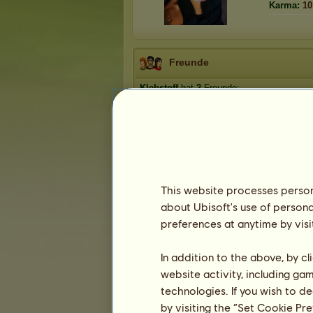
Karma:
10
Freunde
Klebstoff
hat
2
Freunde:
Koshar wa Chasis
Crioll
anne2013
This website processes persona
Die Trophäen
about Ubisoft's use of persona
preferences at anytime by visi
In addition to the above, by c
0
6
15
website activity, including ga
technologies. If you wish to d
Präsentation
by visiting the “Set Cookie Pr