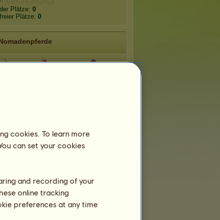
der Plätze:
0
freier Plätze:
0
Nomadenpferde
erraneo
Indiana
Caraïbiana
Antarctico
ing cookies. To learn more
 You can set your cookies
haring and recording of your
hese online tracking
ookie preferences at any time