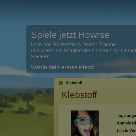
Spiele jetzt Howrse
Leite das Reitzentrum Deiner Träume
und werde ein Mitglied der Community mit meh
Spielern!
Wähle dein erstes Pferd:
Klebstoff
Klebstoff
Tage ange
Anmelded
Letzte Ve