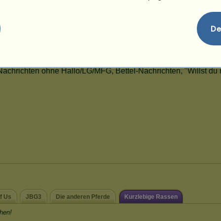
De
f Us
JBG3
Die anderen Pferde
Kurzlebige Rassen
hen!