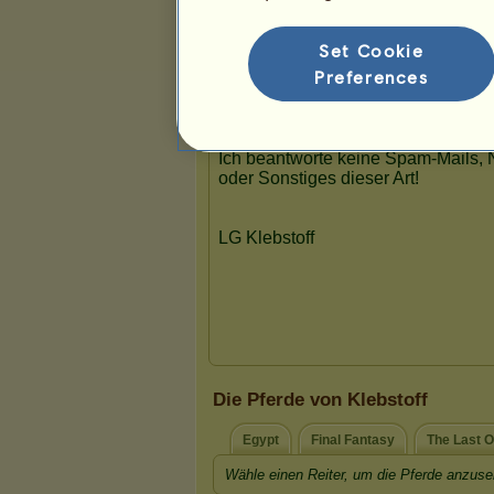
Set Cookie
Preferences
Die Pferde von Klebstoff
Egypt
Final Fantasy
The Last O
Wähle einen Reiter, um die Pferde anzuse