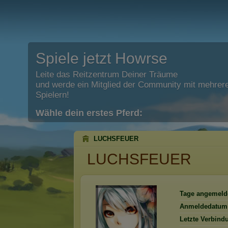
Spiele jetzt Howrse
Leite das Reitzentrum Deiner Träume
und werde ein Mitglied der Community mit mehrere
Spielern!
Wähle dein erstes Pferd:
LUCHSFEUER
LUCHSFEUER
Tage angemeld
Anmeldedatum
Letzte Verbind