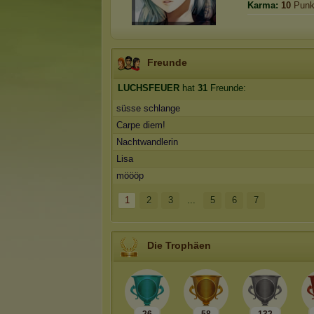
Karma:
10
Punk
Freunde
LUCHSFEUER
hat
31
Freunde:
süsse schlange
Carpe diem!
Nachtwandlerin
Lisa
möööp
1
2
3
...
5
6
7
Die Trophäen