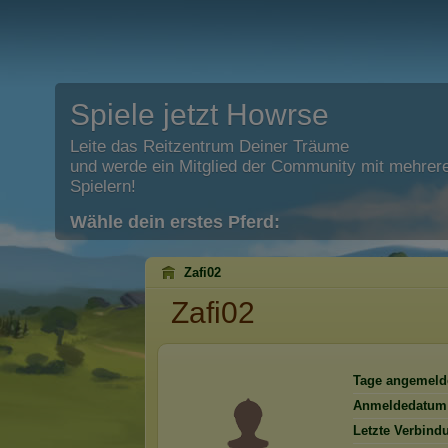
Spiele jetzt Howrse
Leite das Reitzentrum Deiner Träume
und werde ein Mitglied der Community mit mehrere
Spielern!
Wähle dein erstes Pferd:
Zafi02
Zafi02
Tage angemeld
Anmeldedatum
Letzte Verbind