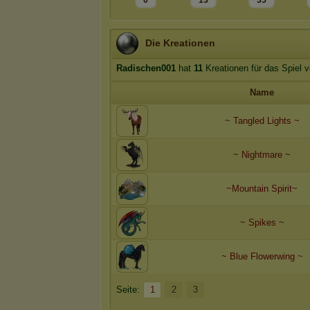
0
13
35
Die Kreationen
Radischen001
hat
11
Kreationen für das Spiel 
Name
~ Tangled Lights ~
~ Nightmare ~
~Mountain Spirit~
~ Spikes ~
~ Blue Flowerwing ~
Seite:
1
2
3