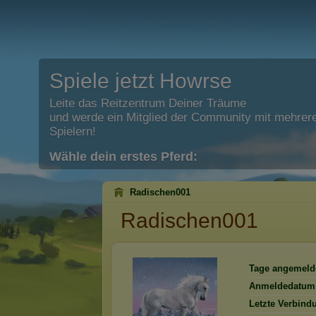
Spiele jetzt Howrse
Leite das Reitzentrum Deiner Träume
und werde ein Mitglied der Community mit mehrere
Spielern!
Wähle dein erstes Pferd:
Radischen001
Radischen001
Tage angemeld
Anmeldedatum
Letzte Verbind