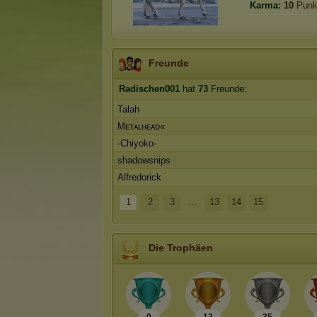
Karma:
10
Punk
Freunde
Radischen001
hat
73
Freunde:
Talah
Mᴇᴛᴀʟʜᴇᴀᴅ«
-Chiyoko-
shadowsnips
Alfredorick
1
2
3
...
13
14
15
Die Trophäen